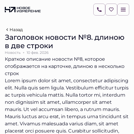
Назад
Заголовок новости №8. длиною
в две строки
Новость
10 фев. 2026
Краткое описание новости №8, которое
отображается на карточке, длиною в несколько
строк
Lorem ipsum dolor sit amet, consectetur adipiscing
elit. Nulla quis sem ligula. Vestibulum efficitur turpis
ac turpis vehicula mattis. Nulla tortor mi, interdum
non dignissim sit amet, ullamcorper sit amet
mauris. Ut vel accumsan libero, a rutrum mauris.
Mauris luctus arcu erat, in tempus urna tincidunt sit
amet. Vivamus malesuada varius diam, sit amet
placerat orci posuere quis. Curabitur sollicitudin,