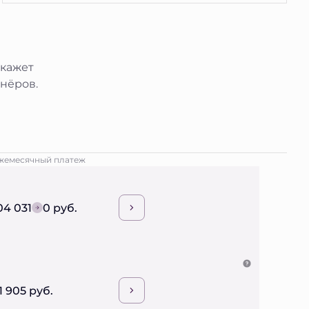
окажет
нёров.
жемесячный платеж
04 031
0 руб.
1 905 руб.