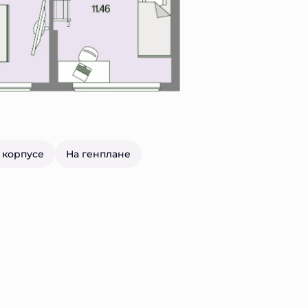
 корпусе
На генплане