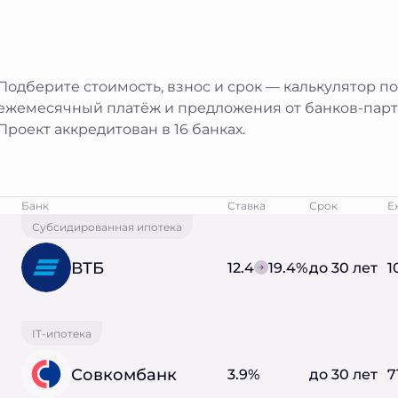
Подберите стоимость, взнос и срок — калькулятор п
ежемесячный платёж и предложения от банков-парт
Проект аккредитован в 16 банках.
Банк
Ставка
Срок
Е
Субсидированная ипотека
ВТБ
12.4
19.4%
до 30 лет
1
IT-ипотека
Совкомбанк
3.9%
до 30 лет
7