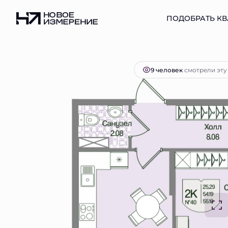
2
2-комнатная
55.1 м
14 271 101 руб.
ПОДОБРАТЬ КВ
Ипотек
9 человек
смотрели эту 