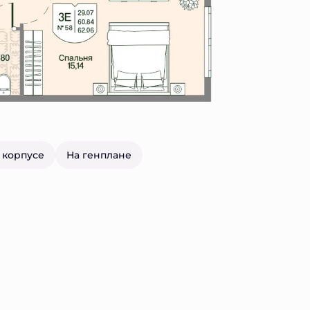
 корпусе
На генплане