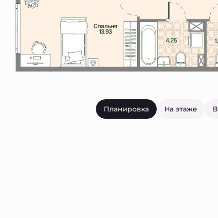
Планировка
На этаже
В