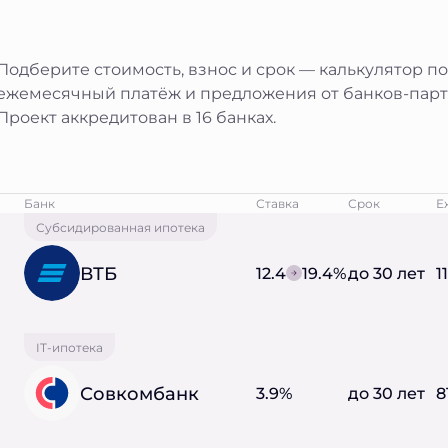
Подберите стоимость, взнос и срок — калькулятор п
ежемесячный платёж и предложения от банков-парт
Проект аккредитован в 16 банках.
Банк
Ставка
Срок
Е
Субсидированная ипотека
ВТБ
12.4
19.4%
до 30 лет
1
IT-ипотека
Совкомбанк
3.9%
до 30 лет
8