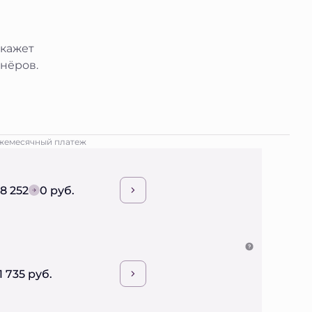
окажет
нёров.
жемесячный платеж
18 252
0 руб.
1 735 руб.