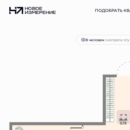
2
2-комнатная
60.84 м
16 221 911 руб.
ПОДОБРАТЬ КВ
Ипот
8 человек
смотрели эту 