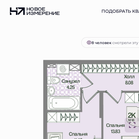
2
2-комнатная
55.1 м
14 342 456 руб.
ПОДОБРАТЬ КВ
Ипоте
8 человек
смотрели эту 