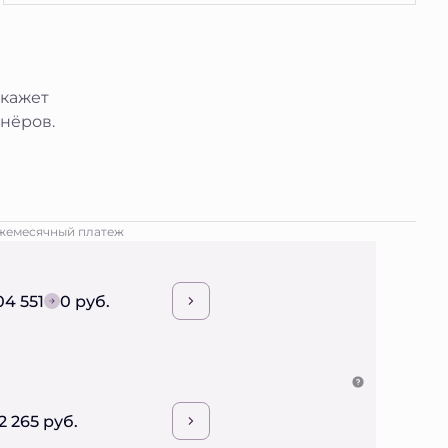
окажет
нёров.
жемесячный платеж
04 551
0 руб.
2 265 руб.