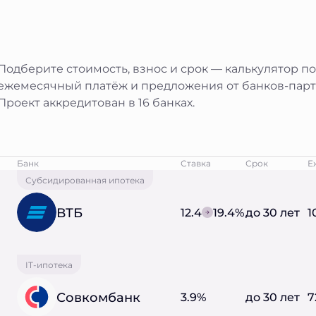
Подберите стоимость, взнос и срок — калькулятор п
ежемесячный платёж и предложения от банков-парт
Проект аккредитован в 16 банках.
Банк
Ставка
Срок
Е
Субсидированная ипотека
ВТБ
12.4
19.4%
до 30 лет
1
IT-ипотека
Совкомбанк
3.9%
до 30 лет
7