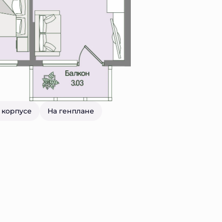
 корпусе
На генплане