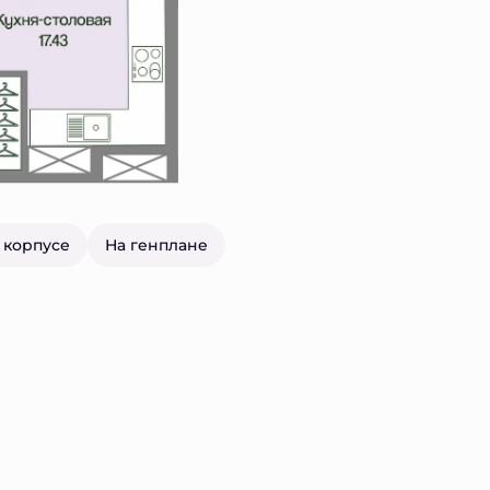
 корпусе
На генплане