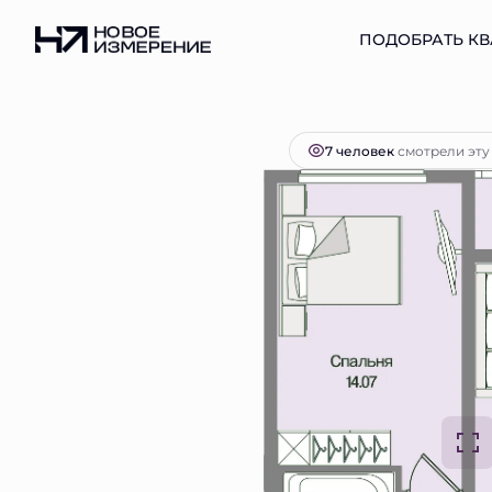
2
1-комнатная
41.78 м
10 920 906 руб.
ПОДОБРАТЬ КВ
Ипо
7 человек
смотрели эту 