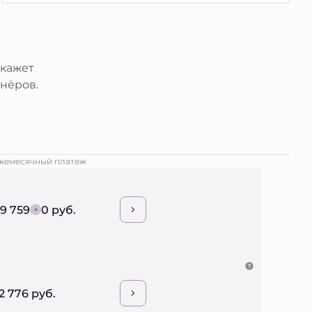
окажет
нёров.
жемесячный платеж
19 759
0 руб.
2 776 руб.