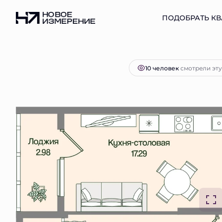
2
2-комнатная
63.43 м
16 428 601 руб.
ПОДОБРАТЬ КВ
Ипо
10 человек
смотрели эту