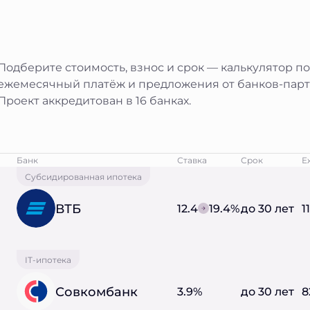
Подберите стоимость, взнос и срок — калькулятор п
ежемесячный платёж и предложения от банков-парт
Проект аккредитован в 16 банках.
Банк
Ставка
Срок
Е
Субсидированная ипотека
ВТБ
12.4
19.4%
до 30 лет
1
IT-ипотека
Совкомбанк
3.9%
до 30 лет
8