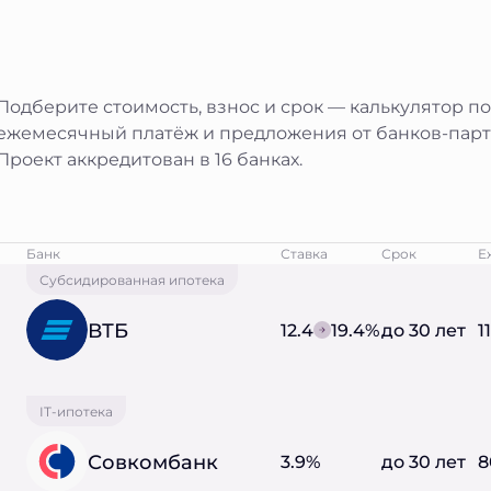
Подберите стоимость, взнос и срок — калькулятор п
ежемесячный платёж и предложения от банков-парт
Проект аккредитован в 16 банках.
Банк
Ставка
Срок
Е
Субсидированная ипотека
ВТБ
12.4
19.4%
до 30 лет
1
IT-ипотека
Совкомбанк
3.9%
до 30 лет
8