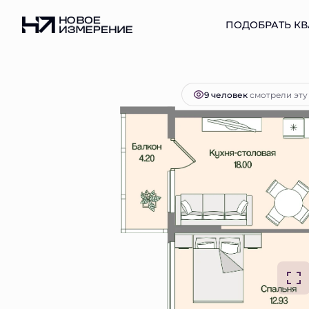
2
2-комнатная
61.15 м
15 984 046 руб.
ПОДОБРАТЬ КВ
Ипот
9 человек
смотрели эту 