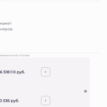
окажет
нёров.
жемесячный платеж
16 518
0 руб.
0 536 руб.