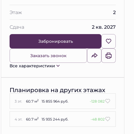
Этаж
2
Сдача
2 кв. 2027
Забронировать
Заказать звонок
Все характеристики
Планировка на других этажах
2
3 эт.
60.7 м
15 855 964 руб.
-128 082
2
4 эт.
60.7 м
15 935 244 руб.
-48 802