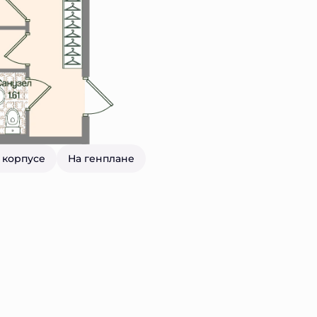
 корпусе
На генплане