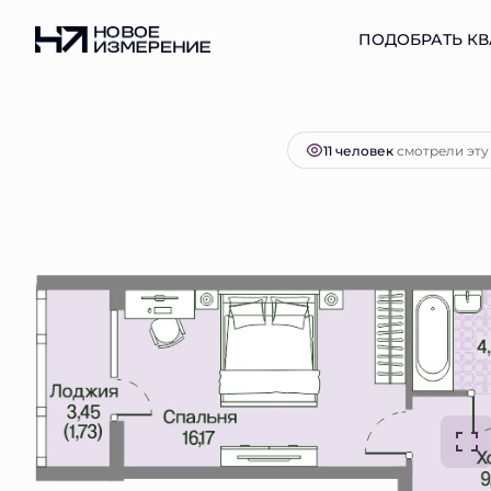
2
1-комнатная
49.18 м
12 919 474 руб.
ПОДОБРАТЬ КВ
Ипот
11 человек
смотрели эту 