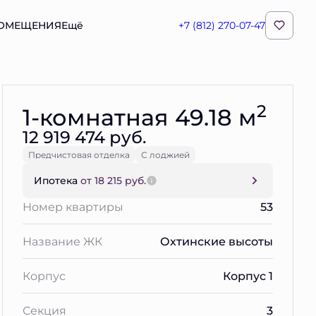
ПОМЕЩЕНИЯ
Ещё
+7 (812) 270-07-47
Забронировать
2
1-комнатная 49.18 м
12 919 474 руб.
Предчистовая отделка
С лоджией
Ипотека
от 18 215 руб.
Номер квартиры
53
Название ЖК
Охтинские высоты
Корпус
Корпус 1
Секция
3