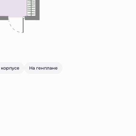
 корпусе
На генплане