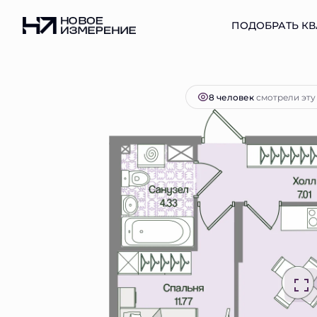
2
2-комнатная
56.08 м
14 805 382 руб.
ПОДОБРАТЬ КВ
Ипо
8 человек
смотрели эту 