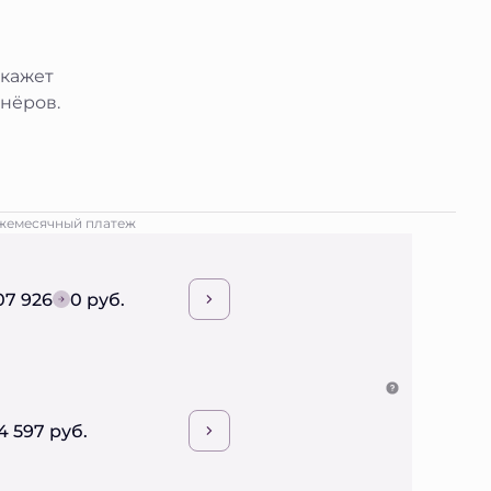
окажет
нёров.
жемесячный платеж
07 926
0 руб.
4 597 руб.