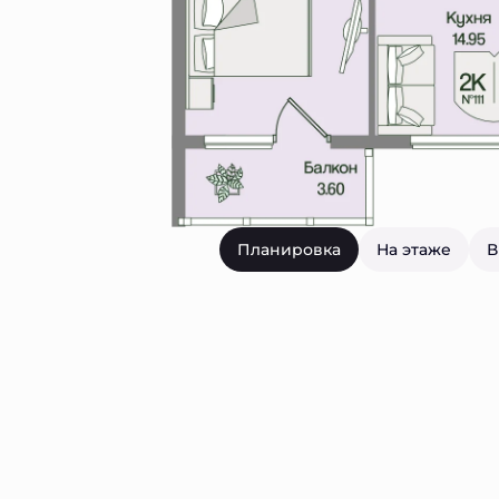
Планировка
На этаже
В