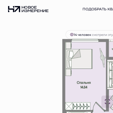
2
1-комнатная
42.68 м
11 156 158 руб.
ПОДОБРАТЬ КВ
Ипоте
14 человек
смотрели эту