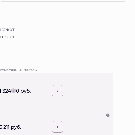
окажет
нёров.
жемесячный платеж
1 324
0 руб.
6 211 руб.