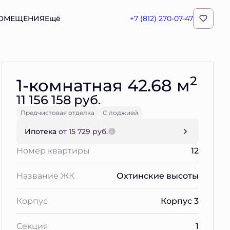
ПОМЕЩЕНИЯ
Ещё
+7 (812) 270-07-47
Забронировать
2
1-комнатная 42.68 м
11 156 158 руб.
Предчистовая отделка
С лоджией
Ипотека
от 15 729 руб.
Номер квартиры
12
Название ЖК
Охтинские высоты
Корпус
Корпус 3
Секция
1