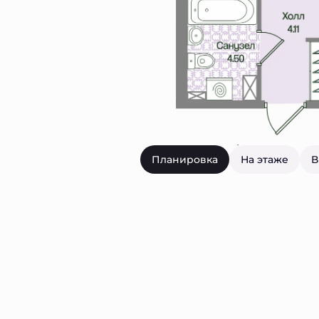
Планировка
На этаже
В