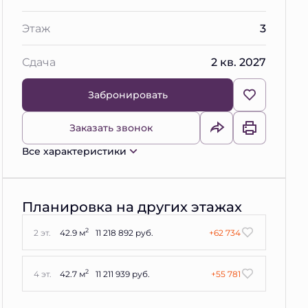
Этаж
3
Сдача
2 кв. 2027
Забронировать
Заказать звонок
Все характеристики
Планировка на других этажах
2
2 эт.
42.9 м
11 218 892 руб.
+62 734
2
4 эт.
42.7 м
11 211 939 руб.
+55 781