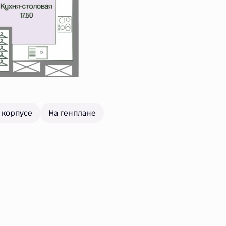
 корпусе
На генплане