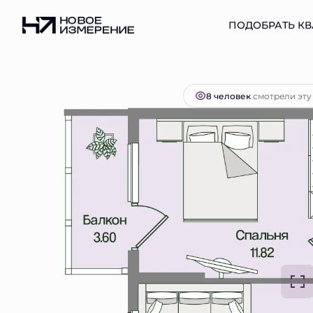
2
1-комнатная
40.68 м
10 633 377 руб.
ПОДОБРАТЬ КВ
Ипо
8 человек
смотрели эту 