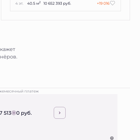
2
4 эт.
40.5 м
10 652 393 руб.
+19 016
окажет
нёров.
жемесячный платеж
7 513
0 руб.