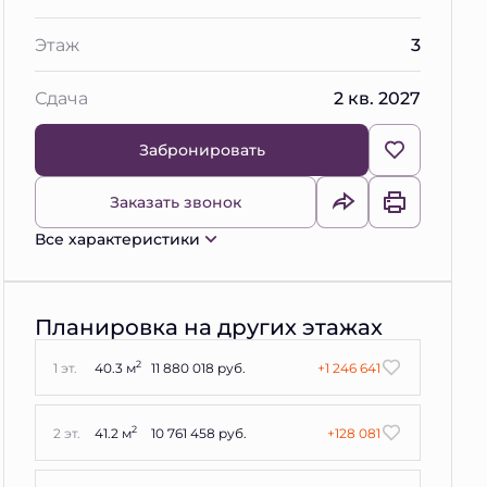
Этаж
3
Сдача
2 кв. 2027
Забронировать
Заказать звонок
Все характеристики
Планировка на других этажах
2
1 эт.
40.3 м
11 880 018 руб.
+1 246 641
2
2 эт.
41.2 м
10 761 458 руб.
+128 081