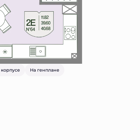
 корпусе
На генплане