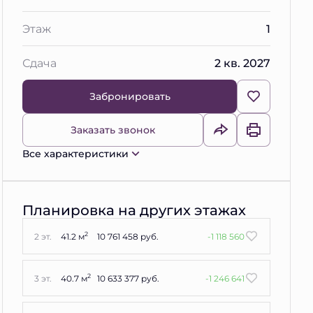
Этаж
1
Сдача
2 кв. 2027
Забронировать
Заказать звонок
Все характеристики
Планировка на других этажах
2
2 эт.
41.2 м
10 761 458 руб.
-1 118 560
2
3 эт.
40.7 м
10 633 377 руб.
-1 246 641