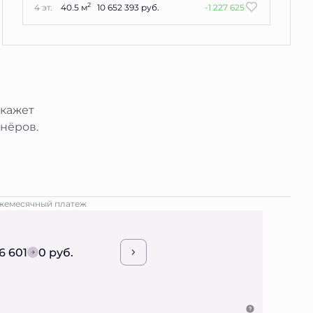
2
4 эт.
40.5 м
10 652 393 руб.
-1 227 625
окажет
нёров.
жемесячный платеж
6 601
0 руб.