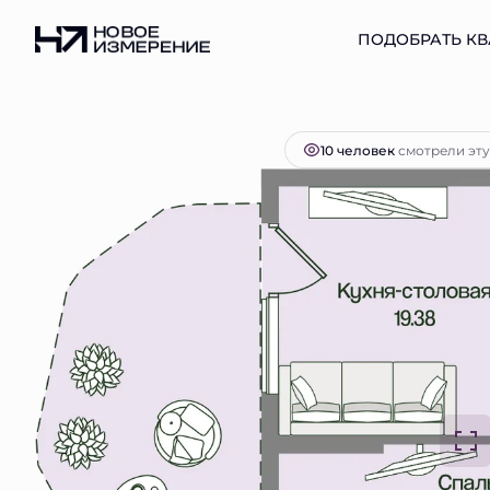
2
1-комнатная
40.34 м
11 880 018 руб.
ПОДОБРАТЬ КВ
Ипот
10 человек
смотрели эту