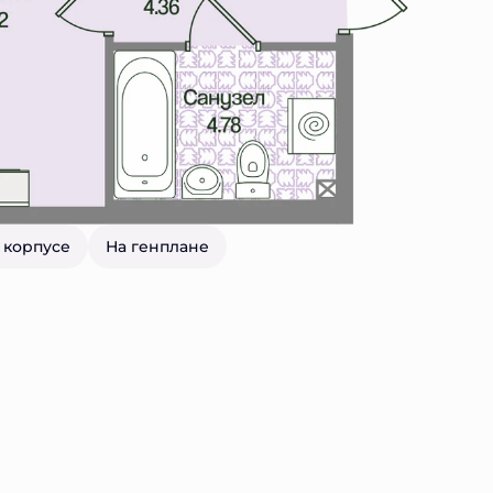
 корпусе
На генплане